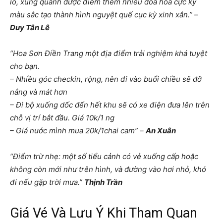
lồ, xung quanh được điểm thêm nhiều đóa hoa cực kỳ
màu sắc tạo thành hình nguyệt quế cực kỳ xinh xắn.” –
Duy Tân Lê
“Hoa Sơn Điền Trang một địa điểm trải nghiệm khá tuyệt
cho bạn.
– Nhiều góc checkin, rộng, nên đi vào buổi chiều sẽ đỡ
nắng và mát hơn
– Đi bộ xuống dốc đến hết khu sẽ có xe điện đưa lên trên
chỗ vị trí bắt đầu. Giá 10k/1 ng
– Giá nước mình mua 20k/1chai cam” –
An Xuân
“Điểm trừ nhẹ: một số tiểu cảnh có vẻ xuống cấp hoặc
không còn mới như trên hình, và đường vào hơi nhỏ, khó
đi nếu gặp trời mưa.”
Thịnh Trần
Giá Vé Và Lưu Ý Khi Tham Quan