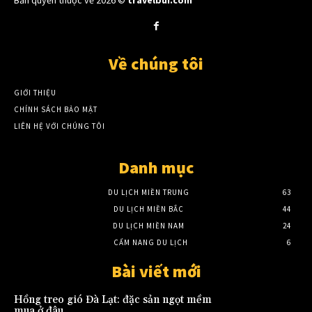
Về chúng tôi
GIỚI THIỆU
CHÍNH SÁCH BẢO MẬT
LIÊN HỆ VỚI CHÚNG TÔI
Danh mục
DU LỊCH MIỀN TRUNG
63
DU LỊCH MIỀN BẮC
44
DU LỊCH MIỀN NAM
24
CẨM NANG DU LỊCH
6
Bài viết mới
Hồng treo gió Đà Lạt: đặc sản ngọt mềm
mua ở đâu