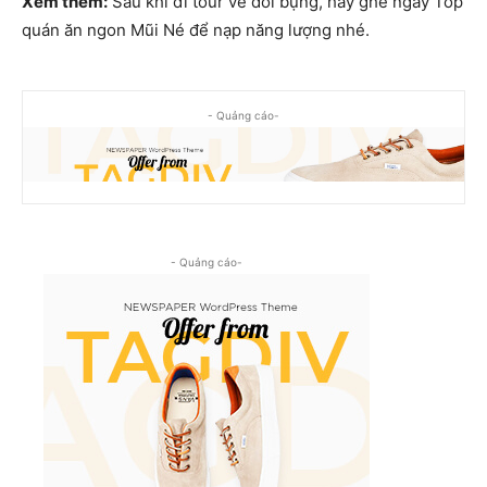
Xem thêm:
Sau khi đi tour về đói bụng, hãy ghé ngay Top
quán ăn ngon Mũi Né để nạp năng lượng nhé.
- Quảng cáo-
- Quảng cáo-