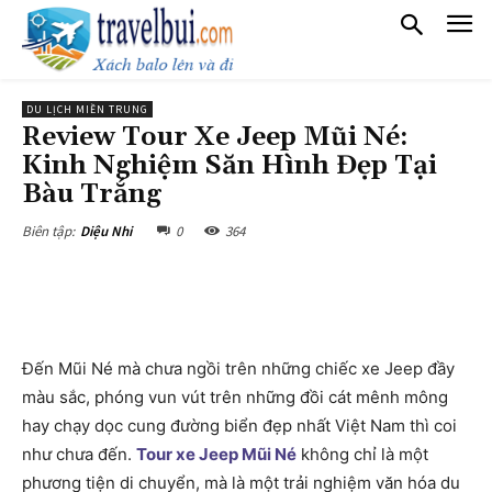
DU LỊCH MIỀN TRUNG
Review Tour Xe Jeep Mũi Né:
Kinh Nghiệm Săn Hình Đẹp Tại
Bàu Trắng
0
364
Biên tập:
Diệu Nhi
Đến Mũi Né mà chưa ngồi trên những chiếc xe Jeep đầy
màu sắc, phóng vun vút trên những đồi cát mênh mông
hay chạy dọc cung đường biển đẹp nhất Việt Nam thì coi
như chưa đến.
Tour xe Jeep Mũi Né
không chỉ là một
phương tiện di chuyển, mà là một trải nghiệm văn hóa du