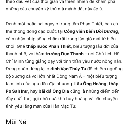
theo dấu vết của thời gian và thiên nhiên để khám phá
những câu chuyện kỳ thú mà mảnh đất này ấp ủ.
Dành một hoặc hai ngày ở trung tâm Phan Thiết, bạn có
thể thong dong dạo bước tại
Công viên biển Đồi Dương
,
cảm nhận nhịp sống chậm rãi trong làn gió mát từ biển
khơi. Ghé
tháp nước Phan Thiết
, biểu tượng lâu đời của
thành phố, và thăm
trường Dục Thanh
– nơi Chủ tịch Hồ
Chí Minh từng giảng dạy với tinh thần yêu nước nồng nàn.
Đừng quên dừng lại ở
dinh Vạn Thủy Tú
để chiêm ngưỡng
bộ xương cá voi lớn nhất Đông Nam Á – một biểu tượng
tâm linh của ngư dân địa phương.
Lầu Ông Hoàng
,
tháp
Po Sah Inư
, hay
bãi đá Ông Địa
cũng là những điểm đến
đầy chất thơ, gợi nhớ quá khứ huy hoàng và câu chuyện
tình yêu lãng mạn của Hàn Mặc Tử.
Mũi Né