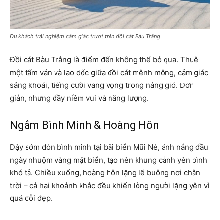
Du khách trải nghiệm cảm giác trượt trên đồi cát Bàu Trắng
Đồi cát Bàu Trắng là điểm đến không thể bỏ qua. Thuê
một tấm ván và lao dốc giữa đồi cát mênh mông, cảm giác
sảng khoái, tiếng cười vang vọng trong nắng gió. Đơn
giản, nhưng đầy niềm vui và năng lượng.
Ngắm Bình Minh & Hoàng Hôn
Dậy sớm đón bình minh tại bãi biển Mũi Né, ánh nắng đầu
ngày nhuộm vàng mặt biển, tạo nên khung cảnh yên bình
khó tả. Chiều xuống, hoàng hôn lặng lẽ buông nơi chân
trời – cả hai khoảnh khắc đều khiến lòng người lặng yên vì
quá đỗi đẹp.