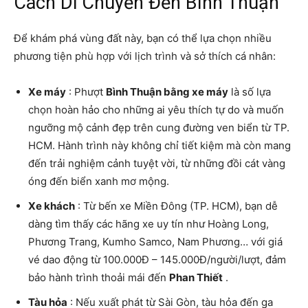
Cách Di Chuyển Đến Bình Thuận
Để khám phá vùng đất này, bạn có thể lựa chọn nhiều
phương tiện phù hợp với lịch trình và sở thích cá nhân:
Xe máy
: Phượt
Bình Thuận bằng xe máy
là số lựa
chọn hoàn hảo cho những ai yêu thích tự do và muốn
ngưỡng mộ cảnh đẹp trên cung đường ven biển từ TP.
HCM. Hành trình này không chỉ tiết kiệm mà còn mang
đến trải nghiệm cảnh tuyệt vời, từ những đồi cát vàng
óng đến biển xanh mơ mộng.
Xe khách
: Từ bến xe Miền Đông (TP. HCM), bạn dễ
dàng tìm thấy các hãng xe uy tín như Hoàng Long,
Phương Trang, Kumho Samco, Nam Phương… với giá
vé dao động từ 100.000Đ – 145.000Đ/người/lượt, đảm
bảo hành trình thoải mái đến
Phan Thiết
.
Tàu hỏa
: Nếu xuất phát từ Sài Gòn, tàu hỏa đến ga