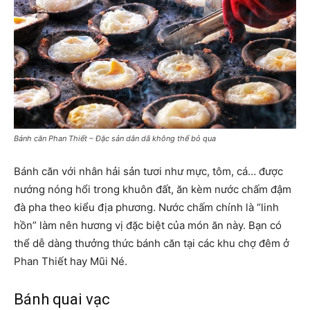
Bánh căn Phan Thiết – Đặc sản dân dã không thể bỏ qua
Bánh căn với nhân hải sản tươi như mực, tôm, cá… được
nướng nóng hổi trong khuôn đất, ăn kèm nước chấm đậm
đà pha theo kiểu địa phương. Nước chấm chính là “linh
hồn” làm nên hương vị đặc biệt của món ăn này. Bạn có
thể dễ dàng thưởng thức bánh căn tại các khu chợ đêm ở
Phan Thiết hay Mũi Né.
Bánh quai vạc