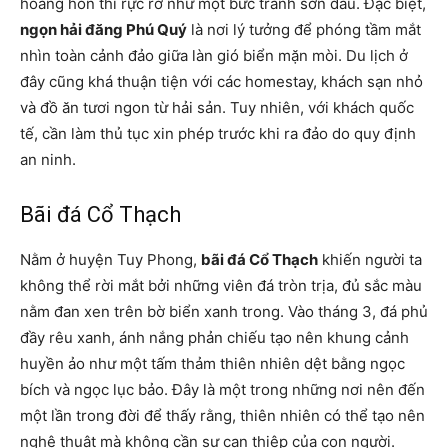
hoàng hôn thì rực rỡ như một bức tranh sơn dầu. Đặc biệt,
ngọn hải đăng Phú Quý
là nơi lý tưởng để phóng tầm mắt
nhìn toàn cảnh đảo giữa làn gió biển mặn mòi. Du lịch ở
đây cũng khá thuận tiện với các homestay, khách sạn nhỏ
và đồ ăn tươi ngon từ hải sản. Tuy nhiên, với khách quốc
tế, cần làm thủ tục xin phép trước khi ra đảo do quy định
an ninh.
Bãi đá Cổ Thạch
Nằm ở huyện Tuy Phong,
bãi đá Cổ Thạch
khiến người ta
không thể rời mắt bởi những viên đá tròn trịa, đủ sắc màu
nằm đan xen trên bờ biển xanh trong. Vào tháng 3, đá phủ
đầy rêu xanh, ánh nắng phản chiếu tạo nên khung cảnh
huyền ảo như một tấm thảm thiên nhiên dệt bằng ngọc
bích và ngọc lục bảo. Đây là một trong những nơi nên đến
một lần trong đời để thấy rằng, thiên nhiên có thể tạo nên
nghệ thuật mà không cần sự can thiệp của con người.