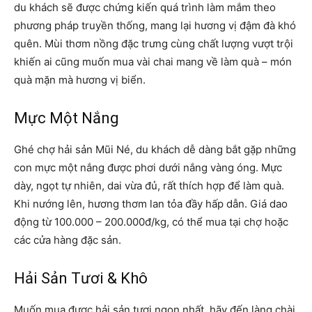
du khách sẽ được chứng kiến quá trình làm mắm theo
phương pháp truyền thống, mang lại hương vị đậm đà khó
quên. Mùi thơm nồng đặc trưng cùng chất lượng vượt trội
khiến ai cũng muốn mua vài chai mang về làm quà – món
quà mặn mà hương vị biển.
Mực Một Nắng
Ghé chợ hải sản Mũi Né, du khách dễ dàng bắt gặp những
con mực một nắng được phơi dưới nắng vàng óng. Mực
dày, ngọt tự nhiên, dai vừa đủ, rất thích hợp để làm quà.
Khi nướng lên, hương thơm lan tỏa đầy hấp dẫn. Giá dao
động từ 100.000 – 200.000đ/kg, có thể mua tại chợ hoặc
các cửa hàng đặc sản.
Hải Sản Tươi & Khô
Muốn mua được hải sản tươi ngon nhất, hãy đến làng chài