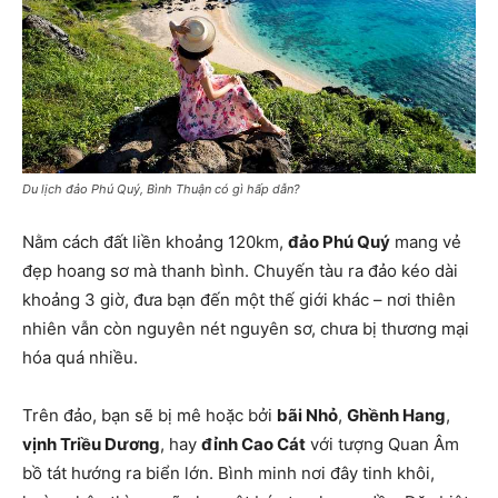
Du lịch đảo Phú Quý, Bình Thuận có gì hấp dẫn?
Nằm cách đất liền khoảng 120km,
đảo Phú Quý
mang vẻ
đẹp hoang sơ mà thanh bình. Chuyến tàu ra đảo kéo dài
khoảng 3 giờ, đưa bạn đến một thế giới khác – nơi thiên
nhiên vẫn còn nguyên nét nguyên sơ, chưa bị thương mại
hóa quá nhiều.
Trên đảo, bạn sẽ bị mê hoặc bởi
bãi Nhỏ
,
Ghềnh Hang
,
vịnh Triều Dương
, hay
đỉnh Cao Cát
với tượng Quan Âm
bồ tát hướng ra biển lớn. Bình minh nơi đây tinh khôi,