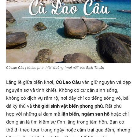
Cù Lao Câu | Khám phá thiên đường “mới nổi” của Bình Thuận
Lặng lẽ giữa biển khơi,
Cù Lao Câu
vẫn giữ nguyên vẻ đẹp
nguyên sơ và tinh khiết. Không có cư dân sinh sống,
không có dịch vụ rầm rộ, nơi đây chỉ có tiếng sóng vỗ, bãi
đá kỳ thú và
thế giới sinh vật biển phong phú
. Rất phù
hợp với những ai đam mê
lặn biển
,
ngắm san hô
hoặc chỉ
đơn giản là tìm kiếm sự tĩnh lặng trong tâm hồn. Bạn có
thể đi theo tour trong ngày hoặc cắm trại qua đêm, nhưng