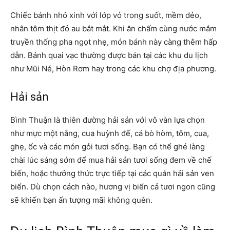
Chiếc bánh nhỏ xinh với lớp vỏ trong suốt, mềm dẻo,
nhân tôm thịt đỏ au bắt mắt. Khi ăn chấm cùng nước mắm
truyền thống pha ngọt nhẹ, món bánh này càng thêm hấp
dẫn. Bánh quai vạc thường được bán tại các khu du lịch
như Mũi Né, Hòn Rơm hay trong các khu chợ địa phương.
Hải sản
Bình Thuận là thiên đường hải sản với vô vàn lựa chọn
như mực một nắng, cua huỳnh đế, cá bò hòm, tôm, cua,
ghẹ, ốc và các món gỏi tươi sống. Bạn có thể ghé làng
chài lúc sáng sớm để mua hải sản tươi sống đem về chế
biến, hoặc thưởng thức trực tiếp tại các quán hải sản ven
biển. Dù chọn cách nào, hương vị biển cả tươi ngon cũng
sẽ khiến bạn ấn tượng mãi không quên.