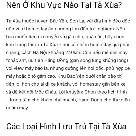
Nên Ở Khu Vực Nào Tại Tà Xùa?
Tà Xùa thuộc huyện Bắc Yên, Sơn La, với địa hình đèo dốc
nên vị trí homestay ảnh hưởng lớn đến trải nghiệm. Nếu
bạn muốn tiện di chuyển và gần chợ, quán ăn, hãy chọn
khu trung tâm xã Tà Xùa – nơi có nhiều homestay giá phải
chăng, cách Hà Nội khoảng 240km. Còn nếu mê săn mây
“chắc ăn”, ưu tiên Háng Đồng (gần sống lưng khủng long)
với view mây bao la, nhưng đường lên hơi dốc, phù hợp xe
máy hoặc ô tô gầm cao. Khu Bắc Yên dưới chân đèo thì
tiện lợi hơn cho ai đi xe khách, với homestay gần bến xe
và dễ kết nối Mộc Châu. Lời khuyên: Chọn theo lịch trình
– trung tâm cho khám phá nhanh, Háng Đồng cho thư giãn
ngắm mây.
Các Loại Hình Lưu Trú Tại Tà Xùa