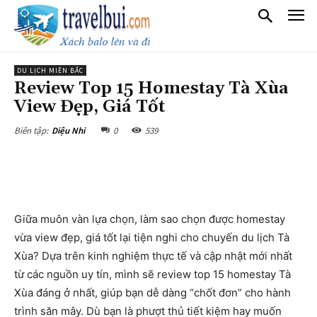
DU LỊCH MIỀN BẮC
Review Top 15 Homestay Tà Xùa
View Đẹp, Giá Tốt
0
539
Biên tập:
Diệu Nhi
Giữa muôn vàn lựa chọn, làm sao chọn được homestay
vừa view đẹp, giá tốt lại tiện nghi cho chuyến du lịch Tà
Xùa? Dựa trên kinh nghiệm thực tế và cập nhật mới nhất
từ các nguồn uy tín, mình sẽ review top 15 homestay Tà
Xùa đáng ở nhất, giúp bạn dễ dàng “chốt đơn” cho hành
trình săn mây. Dù bạn là phượt thủ tiết kiệm hay muốn