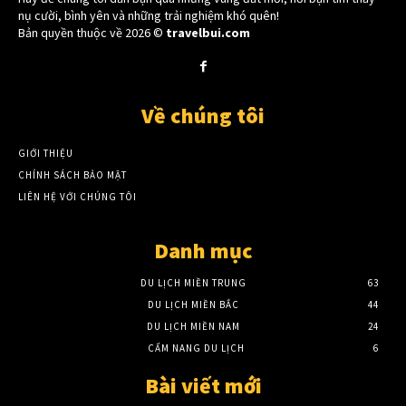
nụ cười, bình yên và những trải nghiệm khó quên!
Bản quyền thuộc về 2026 ©
travelbui.com
Về chúng tôi
GIỚI THIỆU
CHÍNH SÁCH BẢO MẬT
LIÊN HỆ VỚI CHÚNG TÔI
Danh mục
DU LỊCH MIỀN TRUNG
63
DU LỊCH MIỀN BẮC
44
DU LỊCH MIỀN NAM
24
CẨM NANG DU LỊCH
6
Bài viết mới