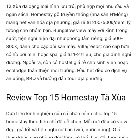
Tà Xùa đa dạng loại hình lưu trú, phù hợp mọi nhu cầu và
ngân sách. Homestay gỗ truyền thống (nhà sàn H’Mông)
mang nét văn hóa địa phương, giá rẻ từ 200-500k/đêm, lý
tưởng cho nhóm bạn. Bungalow view mây với kính trong
suốt, tiện nghi hiện đại như phòng tắm riêng, giá 500-
800k, dành cho cặp đôi săn mây. Villa/resort cao cấp hơn,
có hồ bơi mini hoặc spa, giá từ 1-2 triệu, cho gia đình nghỉ
dưỡng. Ngoài ra, còn có hostel giá rẻ cho sinh viên hoặc
ecolodge thân thiện môi trường. Hầu hết đều có dịch vụ
ăn uống, BBQ và hướng dẫn tour địa phương.
Review Top 15 Homestay Tà Xùa
Dựa trên kinh nghiệm của cá nhân mình chia top 15
homestay theo tiêu chí để dễ chọn. Mỗi nơi đều có view
đẹp, giá tốt và tiện nghi cơ bản (wifi, nước nóng). Giá
tham khảo cho phòng đôi/đêm, có thể thay đổi theo mùa