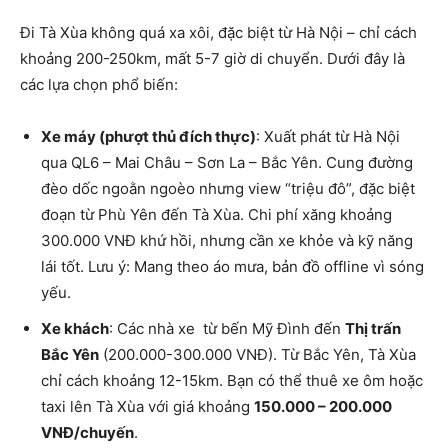
Đi Tà Xùa không quá xa xôi, đặc biệt từ Hà Nội – chỉ cách
khoảng 200-250km, mất 5-7 giờ di chuyển. Dưới đây là
các lựa chọn phổ biến:
Xe máy (phượt thủ đích thực)
: Xuất phát từ Hà Nội
qua QL6 – Mai Châu – Sơn La – Bắc Yên. Cung đường
đèo dốc ngoằn ngoèo nhưng view “triệu đô”, đặc biệt
đoạn từ Phù Yên đến Tà Xùa. Chi phí xăng khoảng
300.000 VNĐ khứ hồi, nhưng cần xe khỏe và kỹ năng
lái tốt. Lưu ý: Mang theo áo mưa, bản đồ offline vì sóng
yếu.
Xe khách
: Các nhà xe từ bến Mỹ Đình đến
Thị trấn
Bắc Yên
(200.000-300.000 VNĐ). Từ Bắc Yên, Tà Xùa
chỉ cách khoảng 12-15km. Bạn có thể thuê xe ôm hoặc
taxi lên Tà Xùa với giá khoảng
150.000 – 200.000
VNĐ/chuyến
.