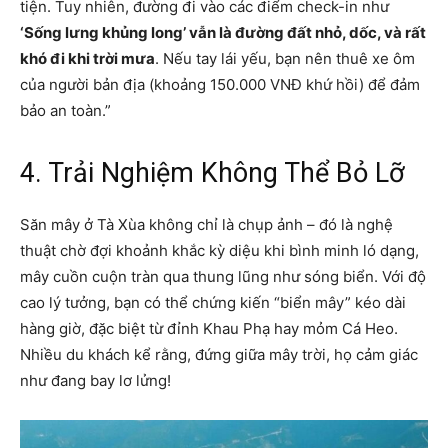
tiện. Tuy nhiên, đường đi vào các điểm check-in như
‘Sống lưng khủng long’ vẫn là đường đất nhỏ, dốc, và rất
khó đi khi trời mưa
. Nếu tay lái yếu, bạn nên thuê xe ôm
của người bản địa (khoảng 150.000 VNĐ khứ hồi) để đảm
bảo an toàn.”
4. Trải Nghiệm Không Thể Bỏ Lỡ
Săn mây ở Tà Xùa không chỉ là chụp ảnh – đó là nghệ
thuật chờ đợi khoảnh khắc kỳ diệu khi bình minh ló dạng,
mây cuồn cuộn tràn qua thung lũng như sóng biển. Với độ
cao lý tưởng, bạn có thể chứng kiến “biển mây” kéo dài
hàng giờ, đặc biệt từ đỉnh Khau Phạ hay mỏm Cá Heo.
Nhiều du khách kể rằng, đứng giữa mây trời, họ cảm giác
như đang bay lơ lửng!