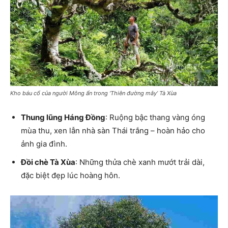
Kho báu cổ của người Mông ẩn trong ‘Thiên đường mây’ Tà Xùa
Thung lũng Háng Đồng
: Ruộng bậc thang vàng óng
mùa thu, xen lẫn nhà sàn Thái trắng – hoàn hảo cho
ảnh gia đình.
Đồi chè Tà Xùa
: Những thửa chè xanh mướt trải dài,
đặc biệt đẹp lúc hoàng hôn.