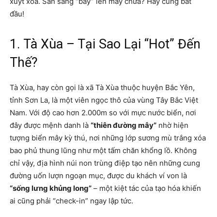
xuýt xoa. Sẵn sàng “bay” lên mây chưa? Hãy cùng bắt
đầu!
1. Tà Xùa – Tại Sao Lại “Hot” Đến
Thế?
Tà Xùa, hay còn gọi là xã Tà Xùa thuộc huyện Bắc Yên,
tỉnh Sơn La, là một viên ngọc thô của vùng Tây Bắc Việt
Nam. Với độ cao hơn 2.000m so với mực nước biển, nơi
đây được mệnh danh là
“thiên đường mây”
nhờ hiện
tượng biển mây kỳ thú, nơi những lớp sương mù trắng xóa
bao phủ thung lũng như một tấm chăn khổng lồ. Không
chỉ vậy, địa hình núi non trùng điệp tạo nên những cung
đường uốn lượn ngoạn mục, được du khách ví von là
“sống lưng khủng long”
– một kiệt tác của tạo hóa khiến
ai cũng phải “check-in” ngay lập tức.