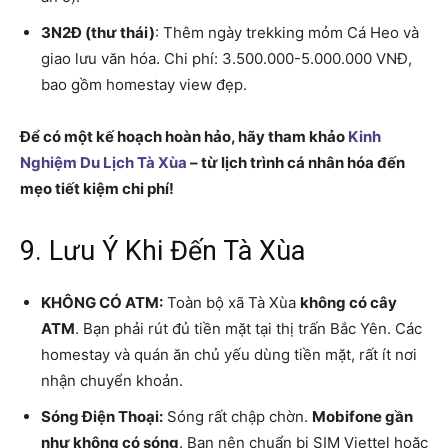
3N2Đ (thư thái)
: Thêm ngày trekking mỏm Cá Heo và
giao lưu văn hóa. Chi phí: 3.500.000-5.000.000 VNĐ,
bao gồm homestay view đẹp.
Để có một kế hoạch hoàn hảo, hãy tham khảo
Kinh
Nghiệm Du Lịch Tà Xùa
– từ lịch trình cá nhân hóa đến
mẹo tiết kiệm chi phí!
9. Lưu Ý Khi Đến Tà Xùa
KHÔNG CÓ ATM:
Toàn bộ xã Tà Xùa
không có cây
ATM
. Bạn phải rút đủ tiền mặt tại thị trấn Bắc Yên. Các
homestay và quán ăn chủ yếu dùng tiền mặt, rất ít nơi
nhận chuyển khoản.
Sóng Điện Thoại:
Sóng rất chập chờn.
Mobifone gần
như không có sóng
. Bạn nên chuẩn bị SIM Viettel hoặc