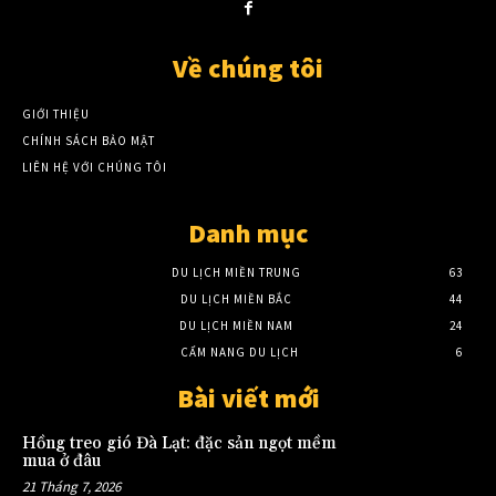
Về chúng tôi
GIỚI THIỆU
CHÍNH SÁCH BẢO MẬT
LIÊN HỆ VỚI CHÚNG TÔI
Danh mục
DU LỊCH MIỀN TRUNG
63
DU LỊCH MIỀN BẮC
44
DU LỊCH MIỀN NAM
24
CẨM NANG DU LỊCH
6
Bài viết mới
Hồng treo gió Đà Lạt: đặc sản ngọt mềm
mua ở đâu
21 Tháng 7, 2026