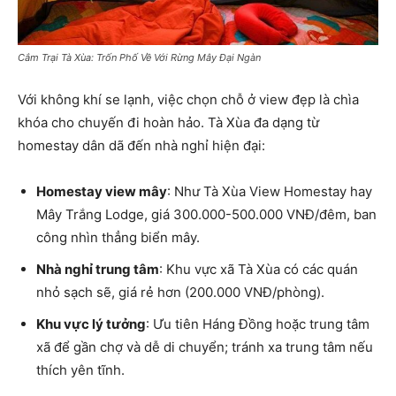
Cắm Trại Tà Xùa: Trốn Phố Về Với Rừng Mây Đại Ngàn
Với không khí se lạnh, việc chọn chỗ ở view đẹp là chìa
khóa cho chuyến đi hoàn hảo. Tà Xùa đa dạng từ
homestay dân dã đến nhà nghỉ hiện đại:
Homestay view mây
: Như Tà Xùa View Homestay hay
Mây Trắng Lodge, giá 300.000-500.000 VNĐ/đêm, ban
công nhìn thẳng biển mây.
Nhà nghỉ trung tâm
: Khu vực xã Tà Xùa có các quán
nhỏ sạch sẽ, giá rẻ hơn (200.000 VNĐ/phòng).
Khu vực lý tưởng
: Ưu tiên Háng Đồng hoặc trung tâm
xã để gần chợ và dễ di chuyển; tránh xa trung tâm nếu
thích yên tĩnh.