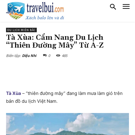
DU LỊCH MIỀN BẮC
Tà Xùa: Cẩm Nang Du Lịch
“Thiên Đường Mây” Từ A-Z
0
485
Biên tập:
Diệu Nhi
Tà Xùa
– “thiên đường mây” đang làm mưa làm gió trên
bản đồ du lịch Việt Nam.