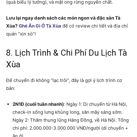
(quà biếu lý tưởng), và mật ong rừng nguyên chất.
Lưu lại ngay danh sách các món ngon và đặc sản Tà
Xùa?
Ghé Ăn Gì Ở Tà Xùa
để có review chi tiết và địa chỉ
quán “xịn sò”!
8. Lịch Trình & Chi Phí Du Lịch Tà
Xùa
Để chuyến đi không “lạc trôi”, đây là gợi ý lịch trình cơ
bản:
2N1Đ (cuối tuần nhanh)
: Ngày 1: Di chuyển từ Hà Nội,
check-in sống lưng khủng long, săn mây sáng sớm.
Ngày 2: Thăm thung lũng Háng Đồng, về Hà Nội. Tổng
chi phí: 2.000.000-3.000.000 VNĐ/người (di chuyển +
ăn ở).