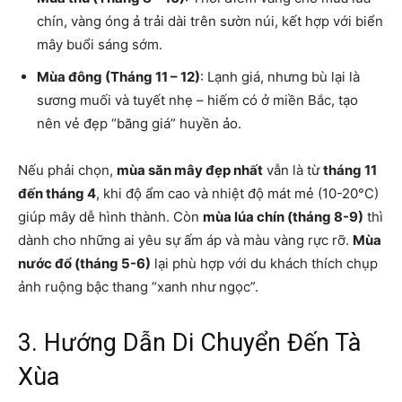
chín, vàng óng ả trải dài trên sườn núi, kết hợp với biển
mây buổi sáng sớm.
Mùa đông (Tháng 11 – 12)
: Lạnh giá, nhưng bù lại là
sương muối và tuyết nhẹ – hiếm có ở miền Bắc, tạo
nên vẻ đẹp “băng giá” huyền ảo.
Nếu phải chọn,
mùa săn mây đẹp nhất
vẫn là từ
tháng 11
đến tháng 4
, khi độ ẩm cao và nhiệt độ mát mẻ (10-20°C)
giúp mây dễ hình thành. Còn
mùa lúa chín (tháng 8-9)
thì
dành cho những ai yêu sự ấm áp và màu vàng rực rỡ.
Mùa
nước đổ (tháng 5-6)
lại phù hợp với du khách thích chụp
ảnh ruộng bậc thang “xanh như ngọc”.
3. Hướng Dẫn Di Chuyển Đến Tà
Xùa