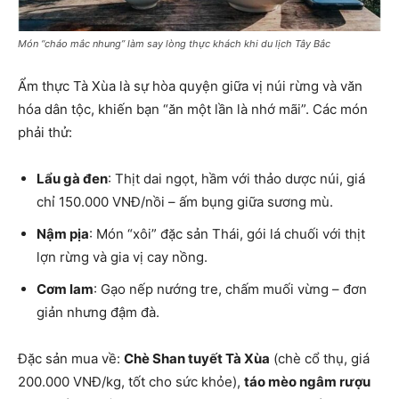
Món “cháo mắc nhung” làm say lòng thực khách khi du lịch Tây Bắc
Ẩm thực Tà Xùa là sự hòa quyện giữa vị núi rừng và văn
hóa dân tộc, khiến bạn “ăn một lần là nhớ mãi”. Các món
phải thử:
Lẩu gà đen
: Thịt dai ngọt, hầm với thảo dược núi, giá
chỉ 150.000 VNĐ/nồi – ấm bụng giữa sương mù.
Nậm pịa
: Món “xôi” đặc sản Thái, gói lá chuối với thịt
lợn rừng và gia vị cay nồng.
Cơm lam
: Gạo nếp nướng tre, chấm muối vừng – đơn
giản nhưng đậm đà.
Đặc sản mua về:
Chè Shan tuyết Tà Xùa
(chè cổ thụ, giá
200.000 VNĐ/kg, tốt cho sức khỏe),
táo mèo ngâm rượu