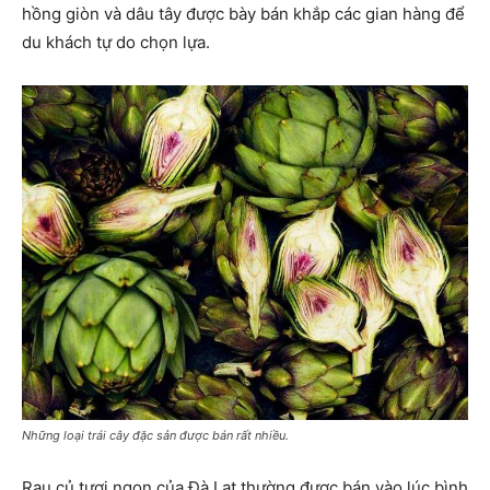
hồng giòn và dâu tây được bày bán khắp các gian hàng để
du khách tự do chọn lựa.
Những loại trái cây đặc sản được bán rất nhiều.
Rau củ tươi ngon của Đà Lạt thường được bán vào lúc bình