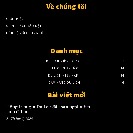
Về chúng tôi
GIỚI THIỆU
CHÍNH SÁCH BẢO MẬT
LIÊN HỆ VỚI CHÚNG TÔI
Danh mục
DU LỊCH MIỀN TRUNG
63
DU LỊCH MIỀN BẮC
44
DU LỊCH MIỀN NAM
24
CẨM NANG DU LỊCH
6
Bài viết mới
Hồng treo gió Đà Lạt: đặc sản ngọt mềm
mua ở đâu
21 Tháng 7, 2026